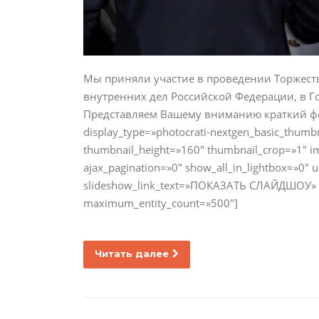
Мы приняли участие в проведении Торжест
внутренних дел Российской Федерации, в Г
Представляем Вашему вниманию краткий фото
display_type=»photocrati-nextgen_basic_thumb
thumbnail_height=»160″ thumbnail_crop=»1″ 
ajax_pagination=»0″ show_all_in_lightbox=»0″
slideshow_link_text=»ПОКАЗАТЬ СЛАЙДШОУ» ord
maximum_entity_count=»500″]
Читать далее