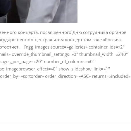
венного концерта, посвященного Дню сотрудника органов
осударственном центральном концертном зале «Россия».
отчет. [ngg_images source=»galleries» container_ids=»2″
nails» override_thumbnail_settings=»0″ thumbnail_width=»240″
images_per_page=»20″ number_of_columns=»0″
 use_imagebrowser_effect=»0″ show_slideshow_link=»1″
er_by=»sortorder» order_direction=»ASC» returns=»included»