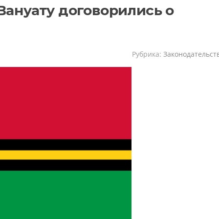
Вануату договорились о
Рубрика:
Законодательст