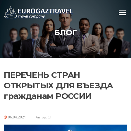
Промотать
к
Меню
содержимому
БЛОГ
ПЕРЕЧЕНЬ СТРАН
ОТКРЫТЫХ ДЛЯ ВЪЕЗДА
гражданам РОССИИ
06.04.2021
Автор:
OF