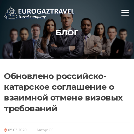
Промотать
к
Меню
содержимому
БЛОГ
Обновлено российско-
катарское соглашение о
взаимной отмене визовых
требований
05.03.2020
Автор:
OF